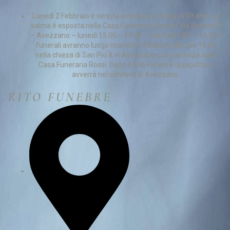
Lunedì 2 Febbraio è venuta a mancare all’età di 59 anni. La
salma è esposta nella Casa Funeraria Rossi in Via Nuova 93
– Avezzano – lunedì 15.00 – 19.00 – martedì 9.00 – 14.30. I
funerali avranno luogo martedì 3 Febbraio alle ore 15.00
nella chiesa di San Pio X in Avezzano con partenza dalla
Casa Funeraria Rossi. Dopo il Rito Funebre la sepoltura
avverrà nel cimitero di Avezzano.
RITO FUNEBRE