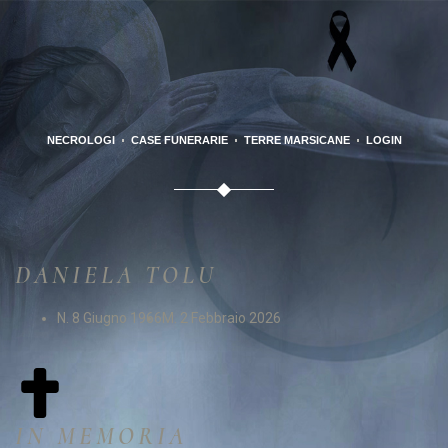
NECROLOGI
CASE FUNERARIE
TERRE MARSICANE
LOGIN
DANIELA TOLU
N. 8 Giugno 1966
M. 2 Febbraio 2026
IN MEMORIA