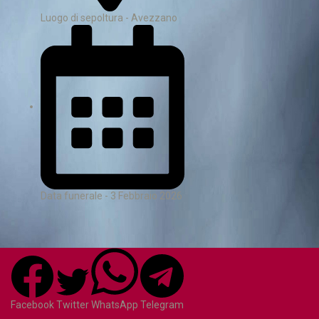
Luogo di sepoltura - Avezzano
Data funerale - 3 Febbraio 2026
Facebook
Twitter
WhatsApp
Telegram