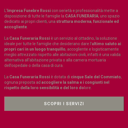
L’
Impresa Funebre Rossi
con serietà e professionalità mette a
disposizione di tutte le famiglie la
CASA FUNERARIA
; uno spazio
dedicato ai propri clienti, una
struttura moderna
,
funzionale ed
accogliente
.
La
Casa Funeraria Rossi
è un servizio al cittadino, la soluzione
ideale per tutte le famiglie che desiderano dare l’
ultimo saluto ai
propri cari in un luogo tranquillo
, accogliente e logisticamente
meglio attrezzato rispetto alle abitazioni civili, infatti è una valida
alternativa all‘abitazione privata o alla camera mortuaria
dell’ospedale o della casa di cura.
La
Casa Funeraria Rossi
è dotata di
cinque Sale del Commiato
,
ognuna preposta ad
accogliere la salma e i congiunti nel
rispetto della loro sensibilità e del loro do
lore.
SCOPRI I SERVIZI