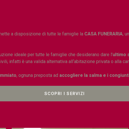
ette a disposizione di tutte le famiglie la
CASA FUNERARIA
; u
luzione ideale per tutte le famiglie che desiderano dare l’
ultimo s
ili, infatti è una valida alternativa all‘abitazione privata o alla 
ommiato
, ognuna preposta ad
accogliere la salma e i congiunti
SCOPRI I SERVIZI