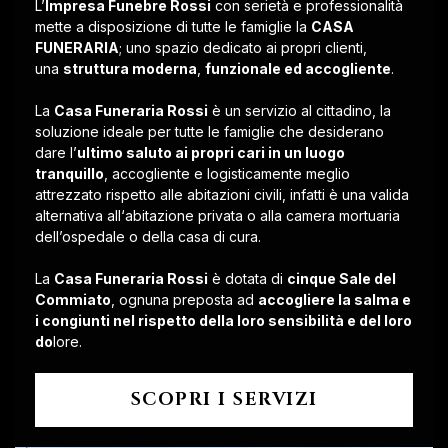
L’
Impresa Funebre Rossi
con serietà e professionalità
mette a disposizione di tutte le famiglie la
CASA
FUNERARIA
; uno spazio dedicato ai propri clienti,
una
struttura moderna
,
funzionale ed accogliente
.
La
Casa Funeraria Rossi
è un servizio al cittadino, la
soluzione ideale per tutte le famiglie che desiderano
dare l’
ultimo saluto ai propri cari in un luogo
tranquillo
, accogliente e logisticamente meglio
attrezzato rispetto alle abitazioni civili, infatti è una valida
alternativa all‘abitazione privata o alla camera mortuaria
dell’ospedale o della casa di cura.
La
Casa Funeraria Rossi
è dotata di
cinque Sale del
Commiato
, ognuna preposta ad
accogliere la salma e
i congiunti nel rispetto della loro sensibilità e del loro
do
lore.
SCOPRI I SERVIZI