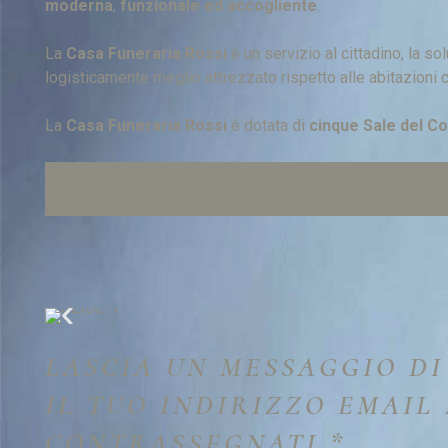
moderna
,
funzionale ed accogliente
.
La
Casa Funeraria Rossi
è un servizio al cittadino, la so
logisticamente meglio attrezzato rispetto alle abitazioni civ
La
Casa Funeraria Rossi
è dotata di
cinque Sale del C
LASCIA UN MESSAGGIO D
IL TUO INDIRIZZO EMAIL
CONTRASSEGNATI *