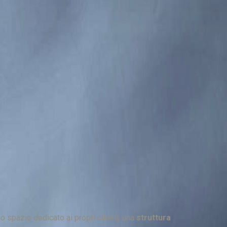
no spazio dedicato ai propri clienti, una
struttura