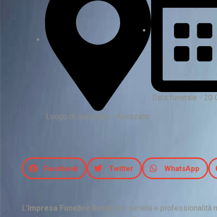
Data funerale - 20
Luogo di sepoltura - Avezzano
Facebook
Twitter
WhatsApp
L’
Impresa Funebre Rossi
con serietà e professionalità m