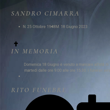
SANDRO CIMARRA
N. 25 Ottobre 1948
M. 18 Giugno 2023
IN MEMORIA
Domenica 18 Giugno è venuto a mancare all’età di 
martedì dalle ore 9.00 alle ore 15.30. I funerali 
RITO FUNEBRE