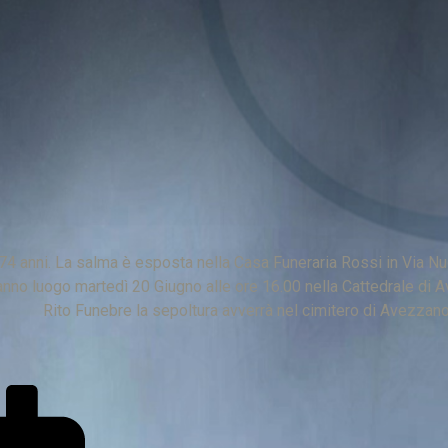
74 anni. La salma è esposta nella Casa Funeraria Rossi in Via Nu
avranno luogo martedì 20 Giugno alle ore 16.00 nella Cattedrale di
Rito Funebre la sepoltura avverrà nel cimitero di Avezzano