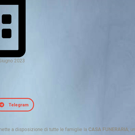
 Giugno 2023
Telegram
ette a disposizione di tutte le famiglie la
CASA FUNERARIA
; u