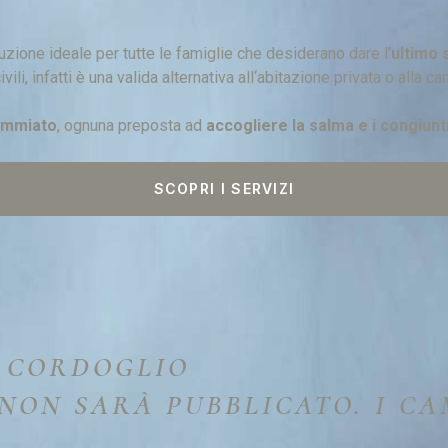
luzione ideale per tutte le famiglie che desiderano dare l’
ultimo s
ili, infatti è una valida alternativa all‘abitazione privata o alla 
ommiato
, ognuna preposta ad
accogliere la salma e i congiunti
SCOPRI I SERVIZI
I CORDOGLIO
 NON SARÀ PUBBLICATO. I C