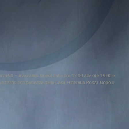
ova 93 – Avezzano lunedì dalle ore 12.00 alle ore 19.00 e
 Avezzano con partenza dalla Casa Funeraria Rossi. Dopo il
.