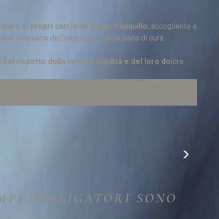
aluto ai propri cari in un luogo tranquillo
, accogliente e
camera mortuaria dell’ospedale o della casa di cura.
 nel rispetto della loro sensibilità e del loro do
lore.
AMPI OBBLIGATORI SONO